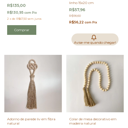
linho 15x20 cm
R$135,00
R$57,96
R$130,95
com
Pix
R$96,60
2
x
de
R$67,50
sem juros
R$56,22
com
Pix
Avise-me quando chegar!
Adorno de parede liv em fibra
Colar de mesa decorativo em
natural
madeira natural