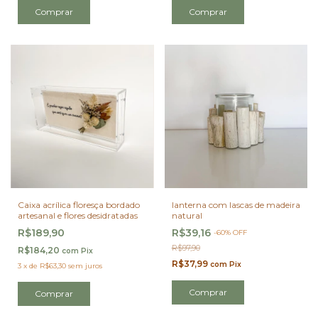
Caixa acrílica floresça bordado
lanterna com lascas de madeira
artesanal e flores desidratadas
natural
R$189,90
R$39,16
-
60
%
OFF
R$97,90
R$184,20
com
Pix
R$37,99
com
Pix
3
x
de
R$63,30
sem juros
Comprar
Comprar