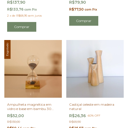
R$137,90
R$79,90
R$133,76
R$77,50
com
Pix
com
Pix
2
x
de
R$68,95
sem juros
Esgotado
Ampulheta magnética em
Castiçal celeste em madeira
vidro e base em bambu 30
natural
segundos
R$52,00
R$26,36
-
60
%
OFF
R$130,00
R$65,90