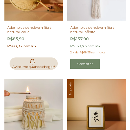
Adorno de parede em fibra
Adorno de parede em fibra
natural leque
natural infinite
R$85,90
R$137,90
R$83,32
R$133,76
com
Pix
com
Pix
2
x
de
R$68,95
sem juros
Avise-me quando chegar!
Esgotado