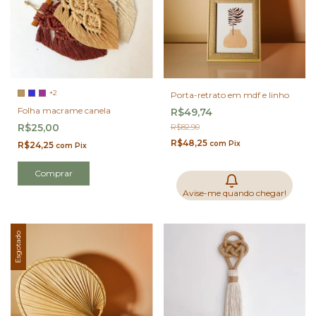
+2
Porta-retrato em mdf e linho
Folha macrame canela
R$49,74
R$25,00
R$82,90
R$48,25
com
Pix
R$24,25
com
Pix
Comprar
Avise-me quando chegar!
Esgotado