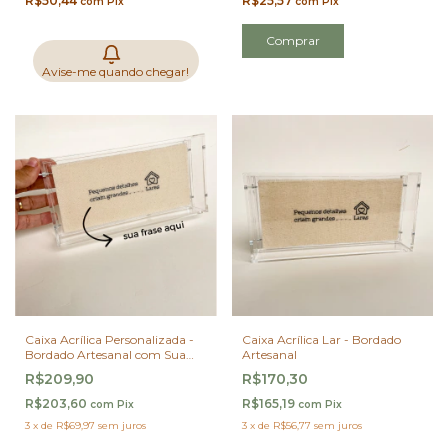
R$50,44
R$25,57
com
Pix
com
Pix
Comprar
Avise-me quando chegar!
Caixa Acrílica Personalizada -
Caixa Acrílica Lar - Bordado
Bordado Artesanal com Sua
Artesanal
Frase
R$209,90
R$170,30
R$203,60
R$165,19
com
Pix
com
Pix
3
x
de
R$69,97
sem juros
3
x
de
R$56,77
sem juros