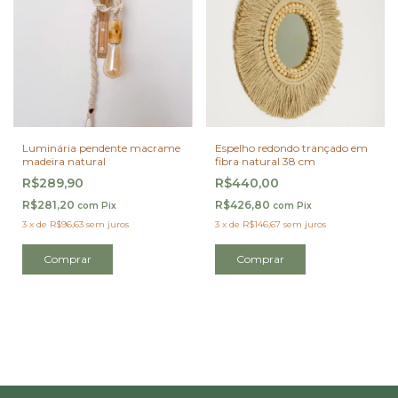
Luminária pendente macrame
Espelho redondo trançado em
madeira natural
fibra natural 38 cm
R$289,90
R$440,00
R$281,20
R$426,80
com
Pix
com
Pix
3
x
de
R$96,63
sem juros
3
x
de
R$146,67
sem juros