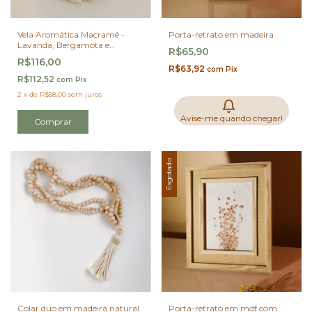
Vela Aromática Macramê -
Porta-retrato em madeira
Lavanda, Bergamota e
R$65,90
Bamboo 250g
R$116,00
R$63,92
com
Pix
R$112,52
com
Pix
2
x
de
R$58,00
sem juros
Avise-me quando chegar!
Comprar
Esgotado
Colar duo em madeira natural
Porta-retrato em mdf com