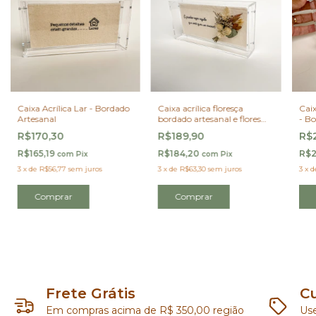
Caixa Acrílica Lar - Bordado
Caixa acrílica floresça
Caix
Artesanal
bordado artesanal e flores
- B
desidratadas
Sua 
R$170,30
R$189,90
R$
R$165,19
R$184,20
R$2
com
Pix
com
Pix
3
x
de
R$56,77
sem juros
3
x
de
R$63,30
sem juros
3
x
d
Comprar
Frete Grátis
C
Em compras acima de R$ 350,00 região
Us