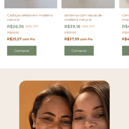
Castiçal celeste em madeira
lanterna com lascas de
Cen
natural
madeira natural
mad
R$26,36
R$39,16
R$
-
60
%
OFF
-
60
%
OFF
R$65,90
R$97,90
R$99
R$25,57
R$37,99
R$4
com
Pix
com
Pix
Comprar
Comprar