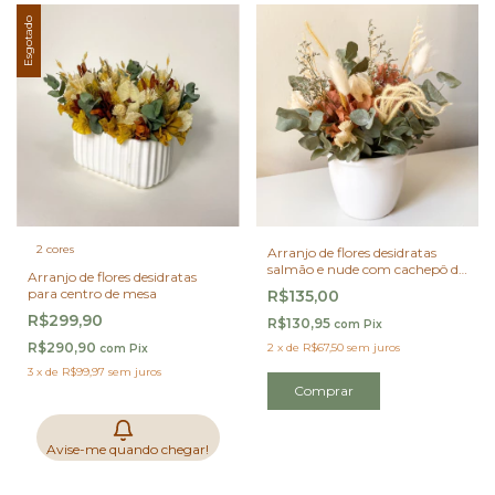
Esgotado
2 cores
Arranjo de flores desidratas
salmão e nude com cachepô de
Arranjo de flores desidratas
cerâmica branco
para centro de mesa
R$135,00
R$299,90
R$130,95
com
Pix
R$290,90
2
x
de
R$67,50
sem juros
com
Pix
3
x
de
R$99,97
sem juros
Avise-me quando chegar!