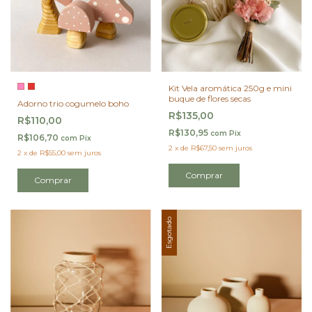
Kit Vela aromática 250g e mini
buque de flores secas
Adorno trio cogumelo boho
R$135,00
R$110,00
R$130,95
com
Pix
R$106,70
com
Pix
2
x
de
R$67,50
sem juros
2
x
de
R$55,00
sem juros
Comprar
Comprar
Esgotado