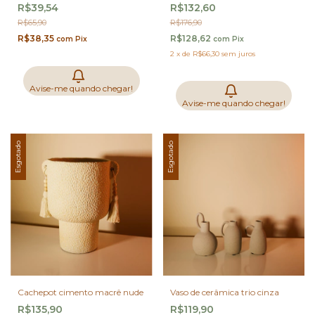
R$39,54
R$132,60
R$65,90
R$176,90
R$38,35
R$128,62
com
Pix
com
Pix
2
x
de
R$66,30
sem juros
Avise-me quando chegar!
Avise-me quando chegar!
Esgotado
Esgotado
Cachepot cimento macrê nude
Vaso de cerâmica trio cinza
R$135,90
R$119,90