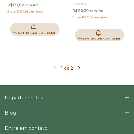
R$199,90
R$131,82
com
Pix
R$116,30
com
Pix
2
x
de
R$67,95
sem juros
2
x
de
R$59,95
sem juros
Avise-me quando chegar!
Avise-me quando chegar!
1
de
2
Departamentos
Blog
Entre em contato