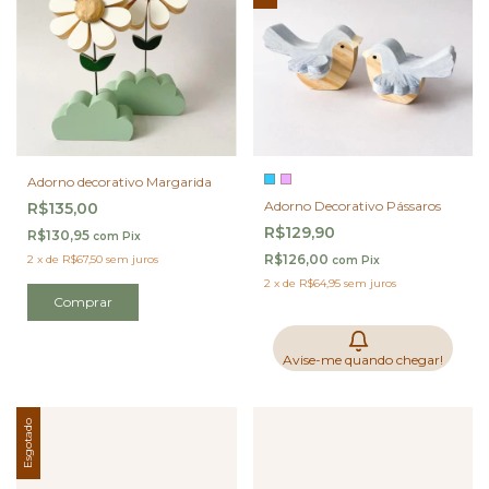
Adorno decorativo Margarida
Adorno Decorativo Pássaros
R$135,00
R$129,90
R$130,95
com
Pix
R$126,00
2
x
de
R$67,50
sem juros
com
Pix
2
x
de
R$64,95
sem juros
Comprar
Avise-me quando chegar!
Esgotado