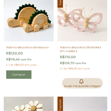
Adorno decorativo dinossauro
Adorno decorativo Borboleta
em madeira
R$120,00
R$110,00
R$116,40
com
Pix
R$106,70
com
Pix
2
x
de
R$60,00
sem juros
2
x
de
R$55,00
sem juros
Comprar
Avise-me quando chegar!
Esgotado