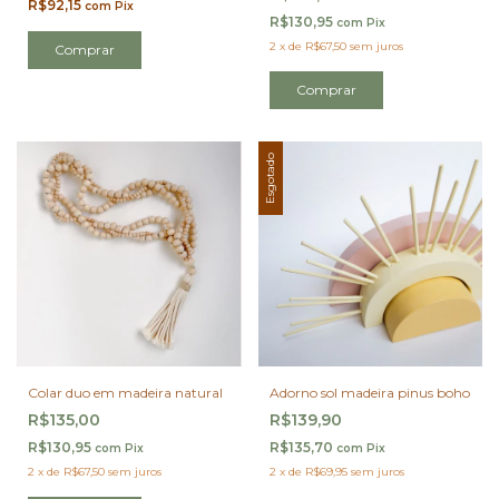
R$92,15
com
Pix
R$130,95
com
Pix
2
x
de
R$67,50
sem juros
Comprar
Esgotado
Colar duo em madeira natural
Adorno sol madeira pinus boho
R$135,00
R$139,90
R$130,95
R$135,70
com
Pix
com
Pix
2
x
de
R$67,50
sem juros
2
x
de
R$69,95
sem juros