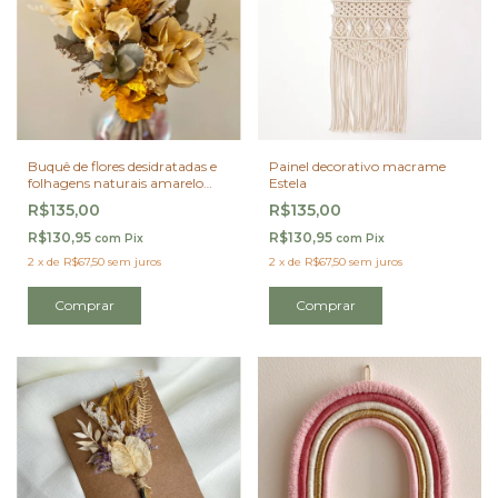
Buquê de flores desidratadas e
Painel decorativo macrame
folhagens naturais amarelo
Estela
com nude
R$135,00
R$135,00
R$130,95
R$130,95
com
Pix
com
Pix
2
x
de
R$67,50
sem juros
2
x
de
R$67,50
sem juros