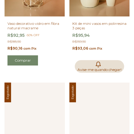
Vaso decorativo vidro em fibra
Kit de mini vasos em polirresina
natural macrame
3 peças
R$92,95
R$95,94
-
50
%
OFF
R$185,90
R$159,90
R$90,16
R$93,06
com
Pix
com
Pix
Comprar
Avise-me quando chegar!
Esgotado
Esgotado