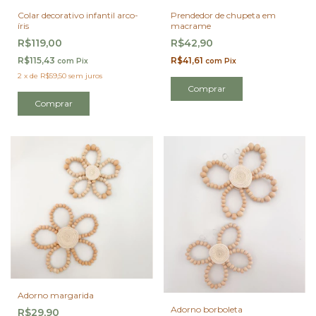
Colar decorativo infantil arco-
Prendedor de chupeta em
íris
macrame
R$119,00
R$42,90
R$115,43
R$41,61
com
Pix
com
Pix
2
x
de
R$59,50
sem juros
Comprar
Adorno margarida
Adorno borboleta
R$29,90