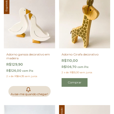
Esgotado
Adorno gansos decorativo em
Adorno Girafa decorativo
madeira
R$110,00
R$129,90
R$106,70
com
Pix
R$126,00
com
Pix
2
x
de
R$55,00
sem juros
2
x
de
R$64,95
sem juros
Avise-me quando chegar!
Esgotado