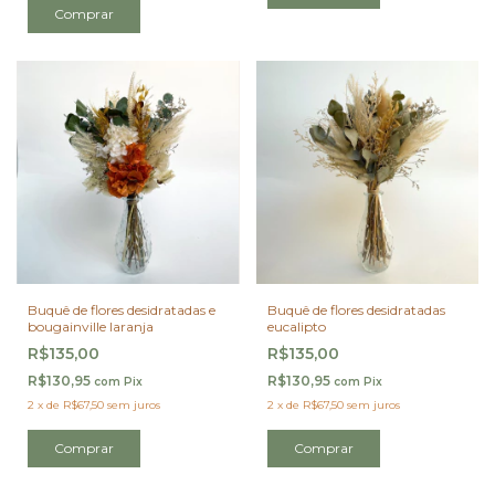
Comprar
Buquê de flores desidratadas e
Buquê de flores desidratadas
bougainville laranja
eucalipto
R$135,00
R$135,00
R$130,95
R$130,95
com
Pix
com
Pix
2
x
de
R$67,50
sem juros
2
x
de
R$67,50
sem juros