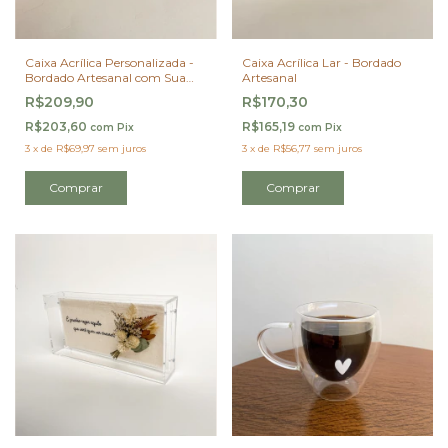
Caixa Acrílica Personalizada -
Caixa Acrílica Lar - Bordado
Bordado Artesanal com Sua
Artesanal
Frase
R$209,90
R$170,30
R$203,60
R$165,19
com
Pix
com
Pix
3
x
de
R$69,97
sem juros
3
x
de
R$56,77
sem juros