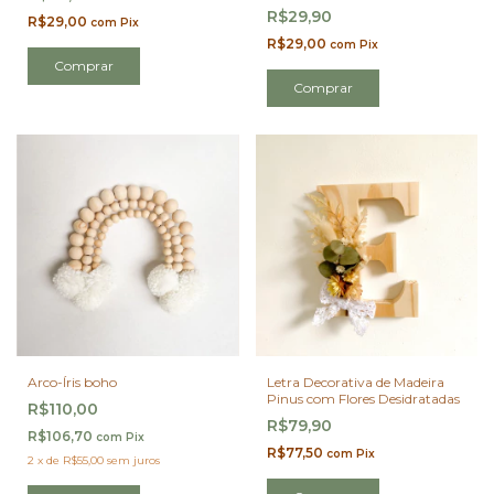
R$29,90
R$29,00
com
Pix
R$29,00
com
Pix
Comprar
Comprar
Arco-Íris boho
Letra Decorativa de Madeira
Pinus com Flores Desidratadas
R$110,00
R$79,90
R$106,70
com
Pix
R$77,50
com
Pix
2
x
de
R$55,00
sem juros