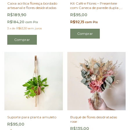
Caixa acrílica floresça bordado
Kit Café e Flores – Presenteie
artesanal e flores desidratadas
com Caneca de parede dupla ,
Flores Desidratadas e Home
R$189,90
R$95,00
spray Lavanda 10 ml
R$184,20
R$92,15
com
Pix
com
Pix
3
x
de
R$63,30
sem juros
Comprar
Suporte para planta amuleto
Buquê de flores desidratadas
rose
R$95,00
R$135,00