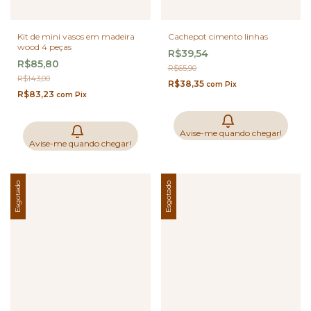
Kit de mini vasos em madeira
Cachepot cimento linhas
wood 4 peças
R$39,54
R$85,80
R$65,90
R$143,00
R$38,35
com
Pix
R$83,23
com
Pix
Avise-me quando chegar!
Avise-me quando chegar!
Esgotado
Esgotado