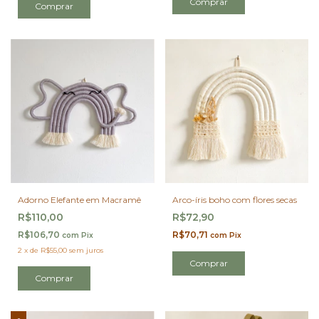
Adorno Elefante em Macramê
Arco-íris boho com flores secas
R$110,00
R$72,90
R$106,70
R$70,71
com
Pix
com
Pix
2
x
de
R$55,00
sem juros