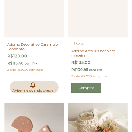
2 cores
Adorno Decorativo Caramujo
Sonolento
Adorno Arco-íris boho em
madeira
R$120,00
R$135,00
R$116,40
com
Pix
R$130,95
2
x
de
R$60,00
sem juros
com
Pix
2
x
de
R$67,50
sem juros
Comprar
Avise-me quando chegar!