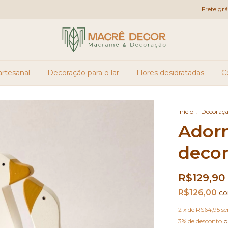
Frete grátis para 
rtesanal
Decoração para o lar
Flores desidratadas
C
Início
.
Decoraçã
Ador
decor
R$129,90
R$126,00
c
2
x de
R$64,95
se
3% de desconto
p