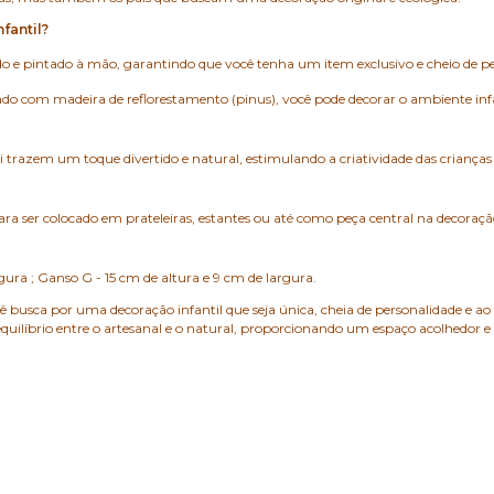
fantil?
do e pintado à mão, garantindo que você tenha um item exclusivo e cheio de pe
ado com madeira de reflorestamento (pinus), você pode decorar o ambiente inf
ri trazem um toque divertido e natural, estimulando a criatividade das cria
 para ser colocado em prateleiras, estantes ou até como peça central na decoraç
gura ; Ganso G - 15 cm de altura e 9 cm de largura.
ê busca por uma decoração infantil que seja única, cheia de personalidade e 
o equilíbrio entre o artesanal e o natural, proporcionando um espaço acolhedor 