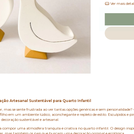
Ver mais deta
ção Artesanal Sustentável para Quarto Infantil
r, mas se sente frustrada ao ver tantas opções genéricas e sem personalidade
 filho em um ambiente lúdico, aconchegante e repleto de estilo. Esculpidos e 
decoração sustentável e artesanal.
ra compor uma atmosfera tranquila e criativa no quarto infantil. O design in
ças, mas também os pais que buscam uma decoração original e ecológica.