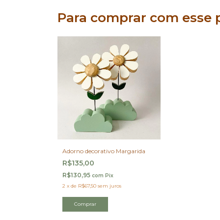
Para comprar com esse 
Adorno decorativo Margarida
R$135,00
R$130,95
com
Pix
2
x
de
R$67,50
sem juros
Comprar