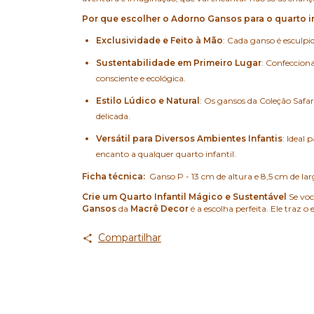
Por que escolher o Adorno Gansos para o quarto in
Exclusividade e Feito à Mão
: Cada ganso é esculpi
Sustentabilidade em Primeiro Lugar
: Confeccion
consciente e ecológica.
Estilo Lúdico e Natural
: Os gansos da Coleção Safa
delicada.
Versátil para Diversos Ambientes Infantis
: Ideal
encanto a qualquer quarto infantil.
Ficha técnica:
Ganso P - 13 cm de altura e 8,5 cm de lar
Crie um Quarto Infantil Mágico e Sustentável
Se voc
Gansos
da
Macrê Decor
é a escolha perfeita. Ele traz 
Compartilhar