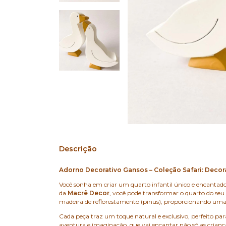
Descrição
Adorno Decorativo Gansos – Coleção Safari: Decora
Você sonha em criar um quarto infantil único e encantado
da
Macrê Decor
, você pode transformar o quarto do seu
madeira de reflorestamento (pinus), proporcionando uma 
Cada peça traz um toque natural e exclusivo, perfeito pa
aventura e imaginação, que vai encantar não só as crian