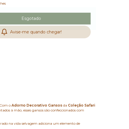
lhes
Avise-me quando chegar!
? Com o
Adorno Decorativo Gansos
da
Coleção Safari
pintados à mão, esses gansos são confeccionados com
spirado na vida selvagem adiciona um elemento de