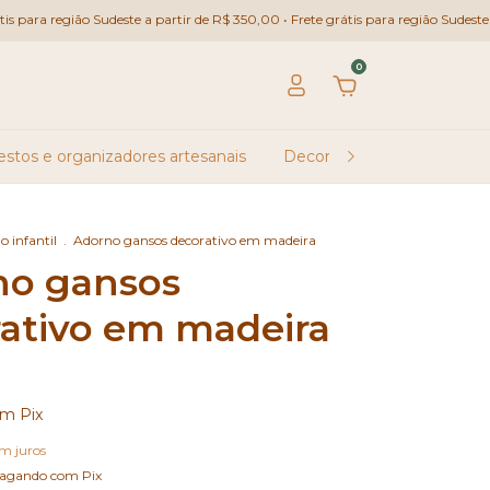
região Sudeste a partir de R$ 350,00 • Frete grátis para região Sudeste a partir
0
estos e organizadores artesanais
Decoração infantil
Pres
o infantil
.
Adorno gansos decorativo em madeira
no gansos
ativo em madeira
om
Pix
m juros
agando com Pix