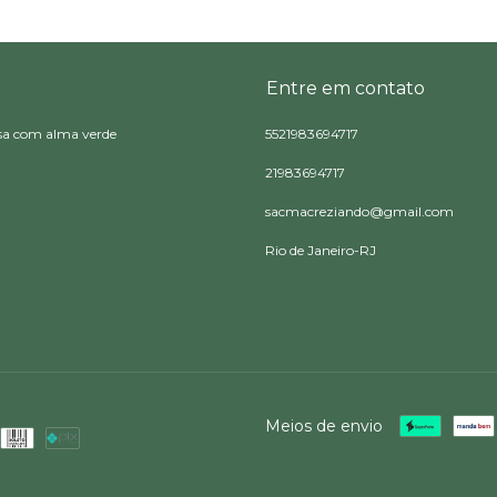
Entre em contato
sa com alma verde
5521983694717
21983694717
sacmacreziando@gmail.com
Rio de Janeiro-RJ
Meios de envio